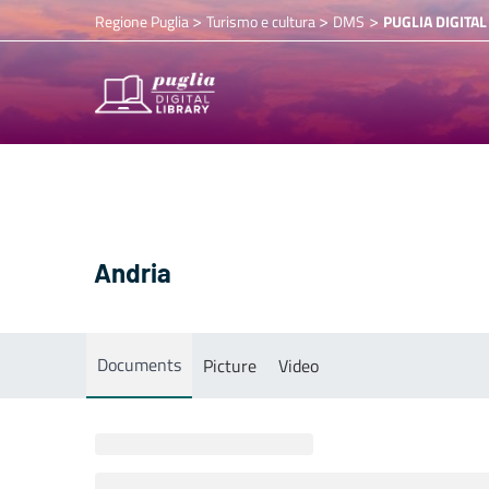
>
>
>
Regione Puglia
Turismo e cultura
DMS
PUGLIA DIGITAL
Andria
Documents
Picture
Video