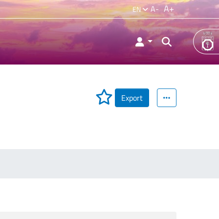
A+
A-
EN
Export