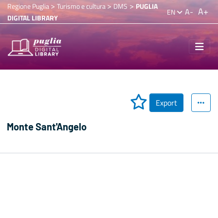
>
>
>
Regione Puglia
Turismo e cultura
DMS
PUGLIA
A+
A-
EN
DIGITAL LIBRARY
Export
Monte Sant'Angelo
Documents
Picture
Video