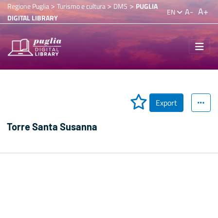
>
>
>
Regione Puglia
Turismo e cultura
DMS
PUGLIA
A+
A-
EN
DIGITAL LIBRARY
Export
Torre Santa Susanna
Video