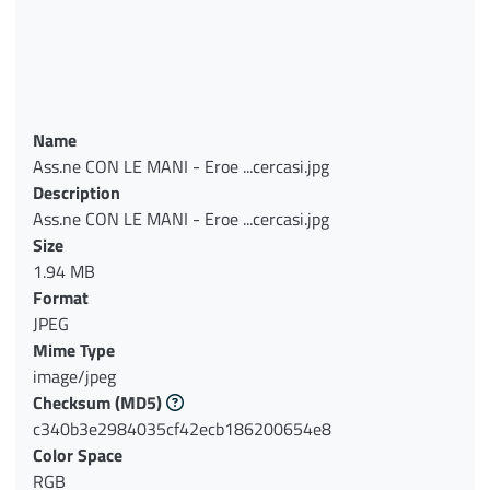
Name
Ass.ne CON LE MANI - Eroe ...cercasi.jpg
Description
Ass.ne CON LE MANI - Eroe ...cercasi.jpg
Size
1.94 MB
Format
JPEG
Mime Type
image/jpeg
Checksum
(MD5)
c340b3e2984035cf42ecb186200654e8
Color Space
RGB