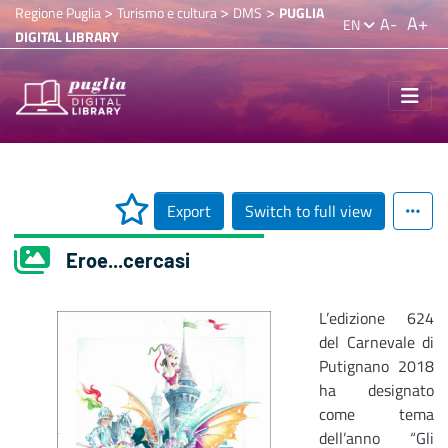
>
>
>
Regione Puglia
Turismo e cultura
DMS
PUGLIA
A+
A-
EN
DIGITAL LIBRARY
Export
Switch to full view
Eroe...cercasi
L’edizione 624
del Carnevale di
Putignano 2018
ha designato
come tema
dell’anno “Gli