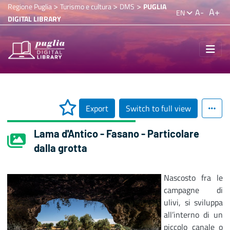
>
>
>
Regione Puglia
Turismo e cultura
DMS
PUGLIA
A+
A-
EN
DIGITAL LIBRARY
Export
Switch to full view
Lama d'Antico - Fasano - Particolare
dalla grotta
Nascosto fra le
campagne di
ulivi, si sviluppa
all’interno di un
piccolo canale o