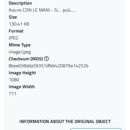
Description
Ass.ne CON LE MANI - Si… può...
fare!_fruizione_1080.jpg
Size
130.41 KB
Format
JPEG
Mime Type
image/jpeg
Checksum
(MD5)
8bee658dda59351dfb6420879a14252b
Image Height
1080
Image Width
771
INFORMATION ABOUT THE ORIGINAL OBJECT