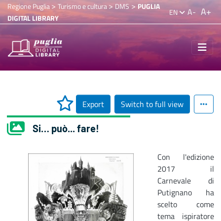
>
>
>
Regione Puglia
Turismo e cultura
DMS
PUGLIA
A+
A-
EN
DIGITAL LIBRARY
Export
Switch to full view
Si… può... fare!
Con l'edizione
2017 il
Carnevale di
Putignano ha
scelto come
tema ispiratore