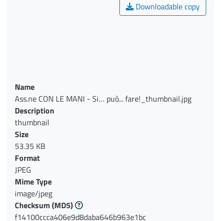
Downloadable copy
Name
Ass.ne CON LE MANI - Si… può... fare!_thumbnail.jpg
Description
thumbnail
Size
53.35 KB
Format
JPEG
Mime Type
image/jpeg
Checksum
(MD5)
f14100ccca406e9d8daba646b963e1bc