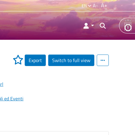
A+
A-
EN
Export
Switch to full view
rl
li ed Eventi