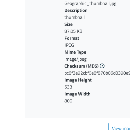
Geographic_thumbnail.jpg
Description
thumbnail
Size
87.05 KB
Format
JPEG
Mime Type
image/jpeg
Checksum
(MD5)
bc8f3e92cbf0e8f870b06d8398e
Image Height
533
Image Width
800
View mo