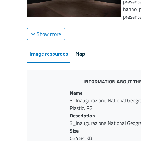
present
hanno p
presentat
Show more
Image resources
Map
INFORMATION ABOUT THE
Name
3_Inaugurazione National Geogra
Plastic.JPG
Description
3_Inaugurazione National Geogra
Plastic.JPG
Size
634.84 KB