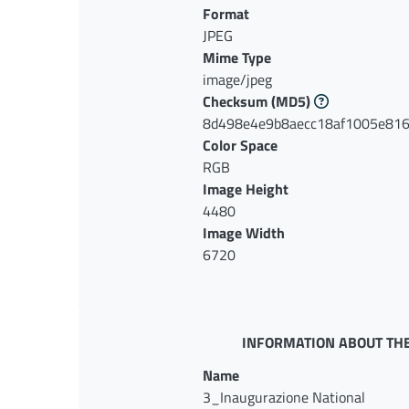
Format
JPEG
Mime Type
image/jpeg
Checksum
(MD5)
8d498e4e9b8aecc18af1005e81
Color Space
RGB
Image Height
4480
Image Width
6720
INFORMATION ABOUT THE
Name
3_Inaugurazione National