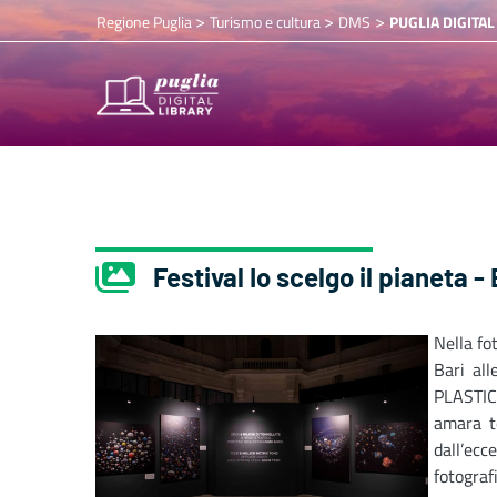
>
>
>
Regione Puglia
Turismo e cultura
DMS
PUGLIA DIGITAL
Festival Io scelgo il pianeta -
Nella fo
Bari al
PLASTIC?
amara t
dall’ecc
fotogr