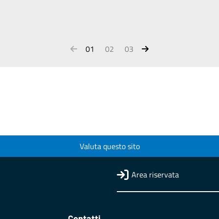
01
02
03
Valuta questo sito
Area riservata
Contatti