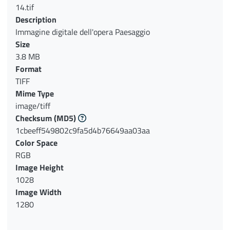
14.tif
Description
Immagine digitale dell'opera Paesaggio
Size
3.8 MB
Format
TIFF
Mime Type
image/tiff
Checksum
(MD5)
1cbeeff549802c9fa5d4b76649aa03aa
Color Space
RGB
Image Height
1028
Image Width
1280