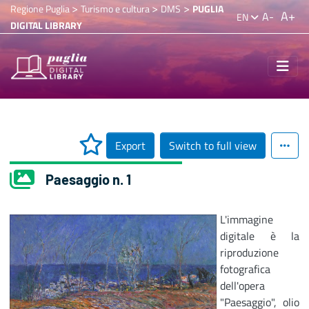
>
>
>
Regione Puglia
Turismo e cultura
DMS
PUGLIA
A+
A-
EN
DIGITAL LIBRARY
Export
Switch to full view
Paesaggio n. 1
L'immagine
digitale è la
riproduzione
fotografica
dell'opera
"Paesaggio", olio