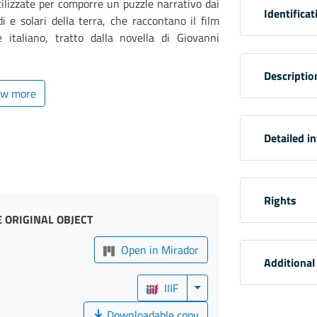
ilizzate per comporre un puzzle narrativo dai
Identificat
di e solari della terra, che raccontano il film
e italiano, tratto dalla novella di Giovanni
Descriptio
w more
Detailed i
Rights
 ORIGINAL OBJECT
Open in Mirador
Additional
IIIF
Downloadable copy