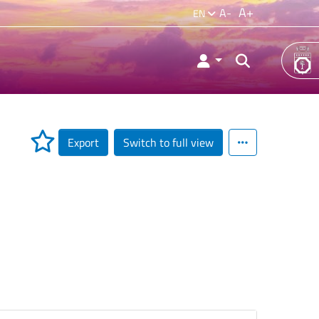
A+
A-
EN
Export
Switch to full view