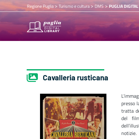
>
>
>
Regione Puglia
Turismo e cultura
DMS
PUGLIA DIGITAL
Cavalleria rusticana
L'immag
presso l
tratta d
del fil
dell’il
notizie.