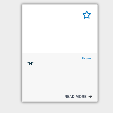
Picture
"M"
READ MORE