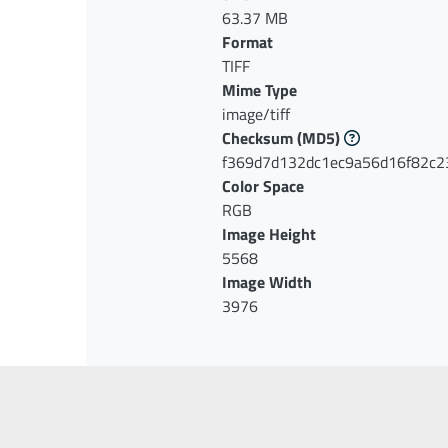
63.37 MB
Format
TIFF
Mime Type
image/tiff
Checksum
(MD5)
f369d7d132dc1ec9a56d16f82c
Color Space
RGB
Image Height
5568
Image Width
3976