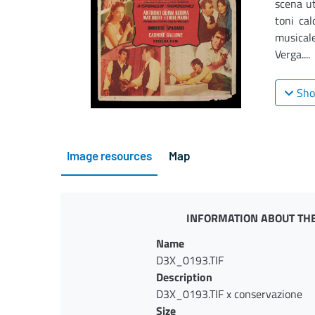
scena ut
toni cal
musical
Verga....
Sho
Image resources
Map
INFORMATION ABOUT THE
Name
D3X_0193.TIF
Description
D3X_0193.TIF x conservazione
Size