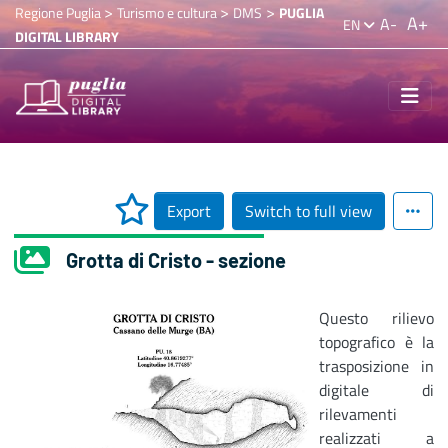
>
>
>
Regione Puglia
Turismo e cultura
DMS
PUGLIA
A+
A-
EN
DIGITAL LIBRARY
Export
Switch to full view
Grotta di Cristo - sezione
Questo rilievo
topografico è la
trasposizione in
digitale di
rilevamenti
realizzati a