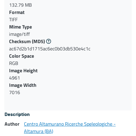
132.79 MB
Format
TIFF
Mime Type
image/tiff
Checksum
(MD5)
ac67d2b1d1715ac6ec0b03db530e4c1c
Color Space
RGB
Image Height
4961
Image Width
7016
Description
Author
Centro Altamurano Ricerche Speleologiche -
Altamura (BA)