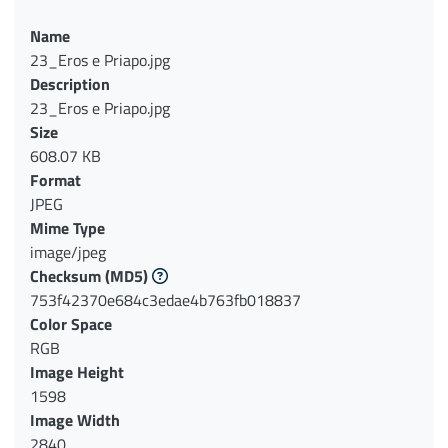
Name
23_Eros e Priapo.jpg
Description
23_Eros e Priapo.jpg
Size
608.07 KB
Format
JPEG
Mime Type
image/jpeg
Checksum
(MD5)
753f42370e684c3edae4b763fb018837
Color Space
RGB
Image Height
1598
Image Width
2840