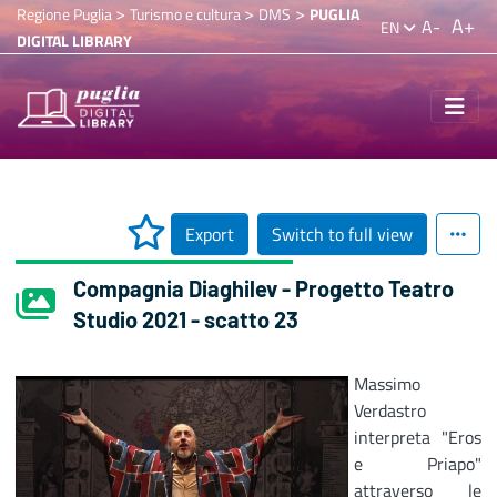
>
>
>
Regione Puglia
Turismo e cultura
DMS
PUGLIA
A+
A-
EN
DIGITAL LIBRARY
Export
Switch to full view
Compagnia Diaghilev - Progetto Teatro
Studio 2021 - scatto 23
Massimo
Verdastro
interpreta "Eros
e Priapo"
attraverso le