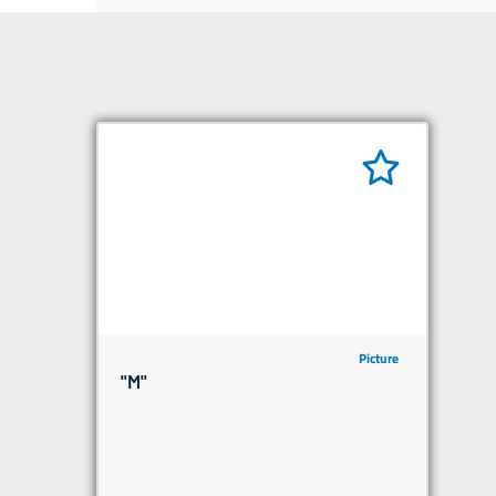
Picture
"M"