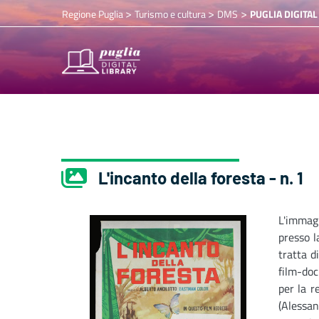
>
>
>
Regione Puglia
Turismo e cultura
DMS
PUGLIA DIGITAL
L'incanto della foresta - n. 1
L'immag
presso l
tratta d
film-doc
per la r
(Alessa