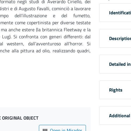
formato negli studi di Averardo Ciriello, dei
 Nistri e di Augusto Favalli, cominciò a lavorare
Identificat
mpo dell’illustrazione e del fumetto,
lmente come copertinista per diverse testate
, ma anche estere (la britannica Fleetway e la
 Lug). Si confronta con generi differenti: dal
Descriptio
 al western, dall’avventuroso all’horror. Si
nche alla pittura ad olio, realizzando quadri,
Detailed i
Rights
Additional
 ORIGINAL OBJECT
Open in Mirador