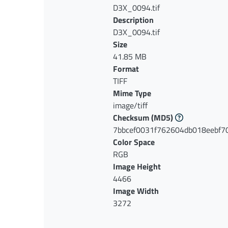
D3X_0094.tif
Description
D3X_0094.tif
Size
41.85 MB
Format
TIFF
Mime Type
image/tiff
Checksum
(MD5)
7bbcef0031f762604db018eebf7
Color Space
RGB
Image Height
4466
Image Width
3272