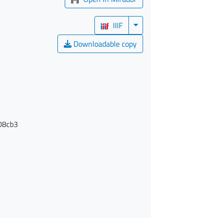
IIIF
Downloadable copy
08cb3