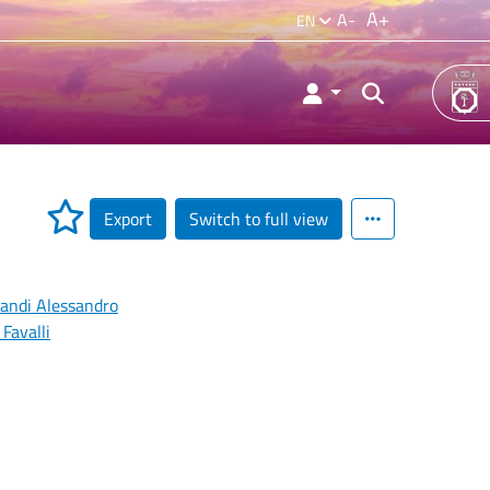
A+
A-
EN
Export
Switch to full view
nandi Alessandro
 Favalli