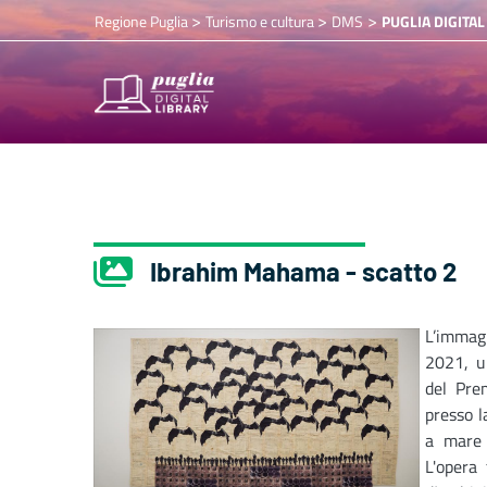
>
>
>
Regione Puglia
Turismo e cultura
DMS
PUGLIA DIGITAL
Ibrahim Mahama - scatto 2
L’imma
2021, u
del Pre
presso l
a mare 
L'opera