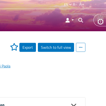
A+
A-
EN
Export
Switch to full view
i Paola
ion