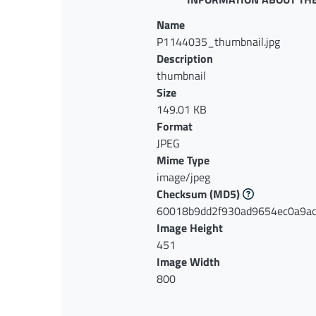
Name
P1144035_thumbnail.jpg
Description
thumbnail
Size
149.01 KB
Format
JPEG
Mime Type
image/jpeg
Checksum
(MD5)
60018b9dd2f930ad9654ec0a9a
Image Height
451
Image Width
800