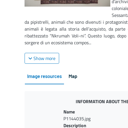
d’archi
colonial
Sessant
da pipistrelli, animali che sono divenuti i protagonist
animali è legata alla storia dell’acquisto, da part
ribattezzato “Nkrumah Voli-ni”. Questo luogo, dopo 
sorgere di un ecosistema compos...
Show more
Image resources
Map
INFORMATION ABOUT THE
Name
P1144035.jpg
Description