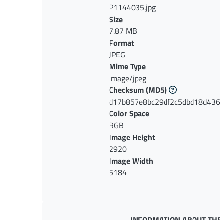
P1144035.jpg
Size
7.87 MB
Format
JPEG
Mime Type
image/jpeg
Checksum
(MD5)
d17b857e8bc29df2c5dbd18d43
Color Space
RGB
Image Height
2920
Image Width
5184
INFORMATION ABOUT THE