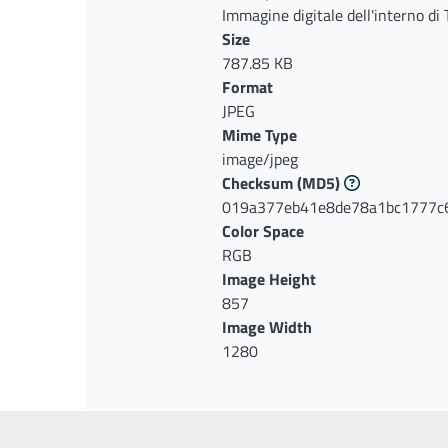
Immagine digitale dell'interno di 
di Bisceglie
Size
787.85 KB
Format
JPEG
Mime Type
image/jpeg
Checksum
(MD5)
019a377eb41e8de78a1bc1777c
Color Space
RGB
Image Height
857
Image Width
1280