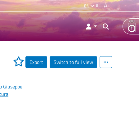
A+
A-
EN
Export
Switch to full view
io Giuseppe
tura