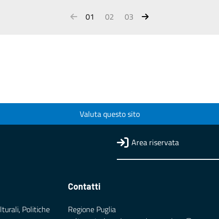
01
02
03
Valuta questo sito
Area riservata
Contatti
turali, Politiche
Regione Puglia