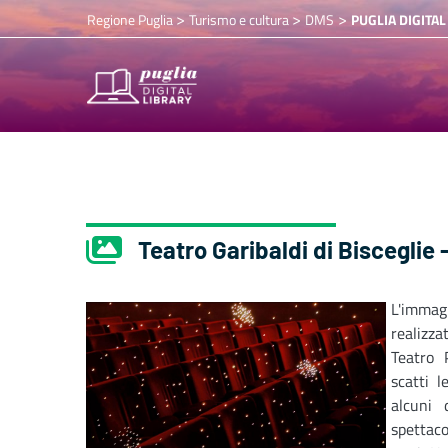
>
>
>
Regione Puglia
Turismo e cultura
DMS
PUGLIA DIGITAL
Teatro Garibaldi di Bisceglie 
L'imma
realizz
Teatro 
scatti l
alcuni 
spettaco