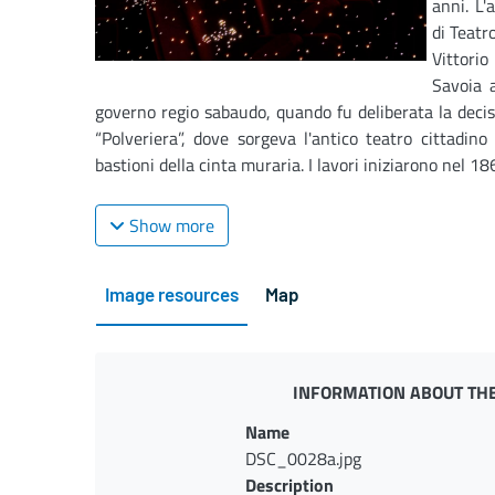
anni. L'
di Teatr
Vittori
Savoia a
governo regio sabaudo, quando fu deliberata la decis
“Polveriera”, dove sorgeva l'antico teatro cittadino
bastioni della cinta muraria. I lavori iniziarono nel 186
Show more
Image resources
Map
INFORMATION ABOUT THE
Name
DSC_0028a.jpg
Description