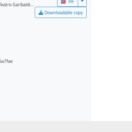
IIIF
Teatro Garibaldi
Downloadable copy
6a7fae