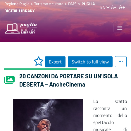
>
>
>
Regione Puglia
Turismo e cultura
DMS
PUGLIA
A+
A-
EN
DIGITAL LIBRARY
Export
Switch to full view
20 CANZONI DA PORTARE SU UN’ISOLA
DESERTA – AncheCinema
Lo scatto
racconta un
momento dello
spettacolo
musicale di