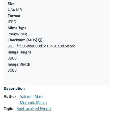
Size
4.34 MB
Format
JPEG
Mime Type
image/jpeg
Checksum
(MD5)
5831f0585dde608d0d13430a8d2efcdc
Image Height
3860
Image Width
3088
Description
Author
Salcuni, Mara
Morandi, Marco
Topic
Spettacoli ed Eventi