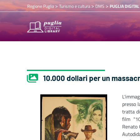
>
>
>
Regione Puglia
Turismo e cultura
DMS
PUGLIA DIGITAL
10.000 dollari per un massac
L'immag
presso l
tratta d
film "1
Renato C
Autodid