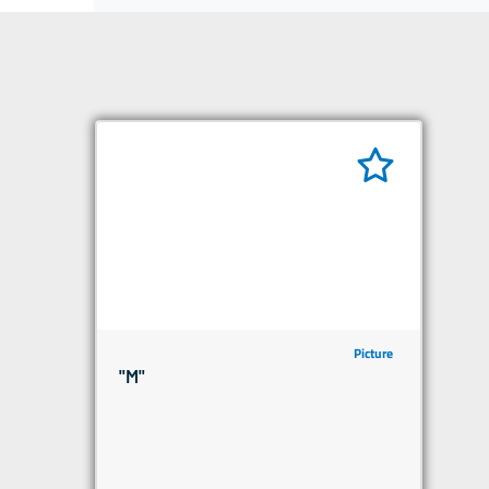
Picture
"M"