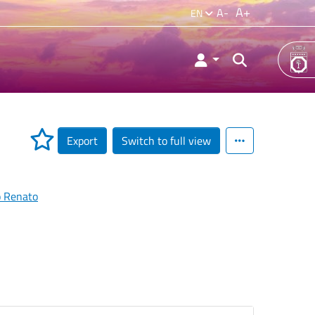
A+
A-
EN
Export
Switch to full view
o Renato