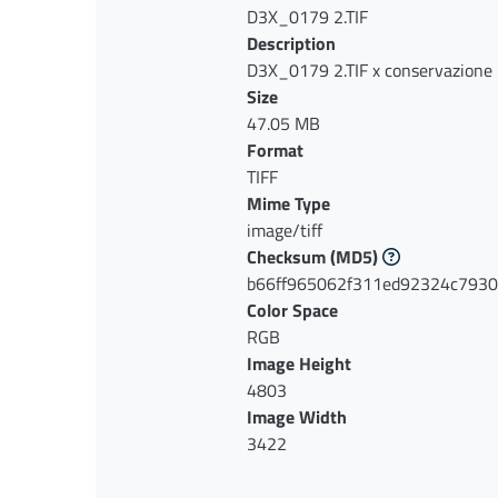
D3X_0179 2.TIF
Description
D3X_0179 2.TIF x conservazione
Size
47.05 MB
Format
TIFF
Mime Type
image/tiff
Checksum
(MD5)
b66ff965062f311ed92324c793
Color Space
RGB
Image Height
4803
Image Width
3422