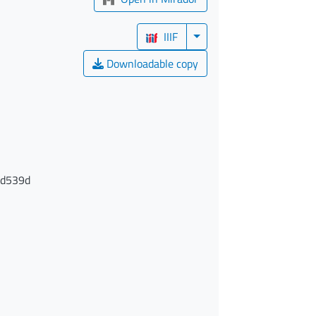
IIIF
Downloadable copy
0d539d