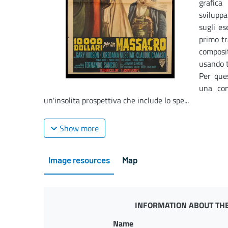
grafica
svilupp
sugli es
primo tr
composit
usando t
Per ques
una com
un'insolita prospettiva che include lo spe...
Show more
Image resources
Map
INFORMATION ABOUT THE
Name