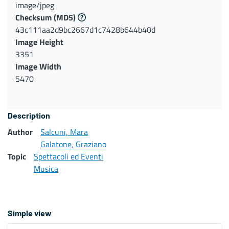
image/jpeg
Checksum
(MD5)
43c111aa2d9bc2667d1c7428b644b40d
Image Height
3351
Image Width
5470
Description
Author
Salcuni, Mara
Galatone, Graziano
Topic
Spettacoli ed Eventi
Musica
Simple view