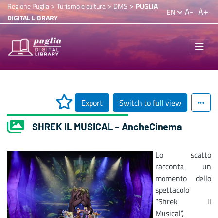
>
>
>
Regione Puglia
Turismo e cultura
DMS
PUGLIA
A+
A-
EN
DIGITAL LIBRARY
Export
Switch to full view
SHREK IL MUSICAL – AncheCinema
Lo scatto
racconta un
momento dello
spettacolo
“Shrek il
Musical”,