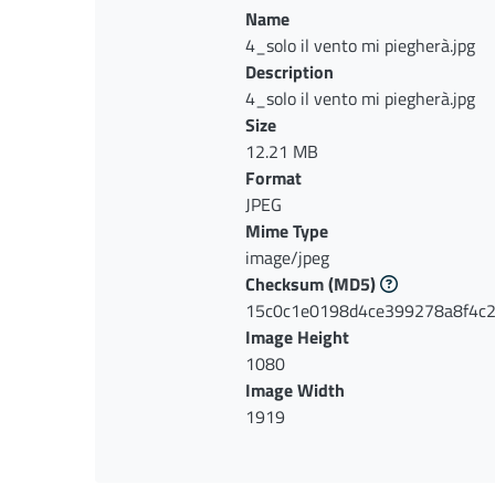
Name
4_solo il vento mi piegherà.jpg
Description
4_solo il vento mi piegherà.jpg
Size
12.21 MB
Format
JPEG
Mime Type
image/jpeg
Checksum
(MD5)
15c0c1e0198d4ce399278a8f4c2
Image Height
1080
Image Width
1919