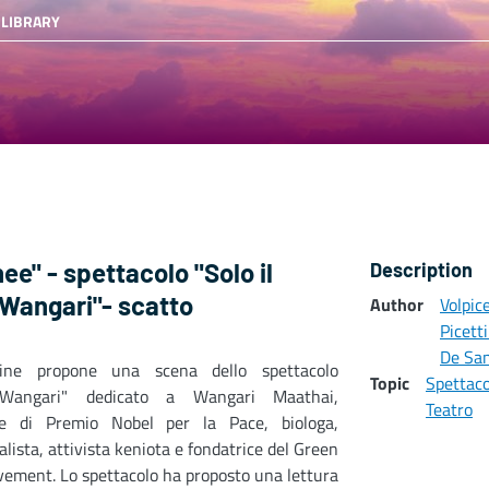
 LIBRARY
e" - spettacolo "Solo il
Description
Wangari"- scatto
Author
Volpic
Picett
De Sa
gine propone una scena dello spettacolo
Topic
Spettaco
#Wangari" dedicato a Wangari Maathai,
Teatro
ice di Premio Nobel per la Pace, biologa,
lista, attivista keniota e fondatrice del Green
ement. Lo spettacolo ha proposto una lettura