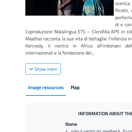
scenica
Picetti
perform
di e co
Coproduzione Malalingua ETS – Clorofilla APS in col
Maathai racconta la sua vita di battaglie: l’infanzia in 
Kennedy, il rientro in Africa all’indomani del
internazionali e la fondazione del...
Show more
Image resources
Map
INFORMATION ABOUT THE
Name
4_solo il vento mi piegherà_fruiz