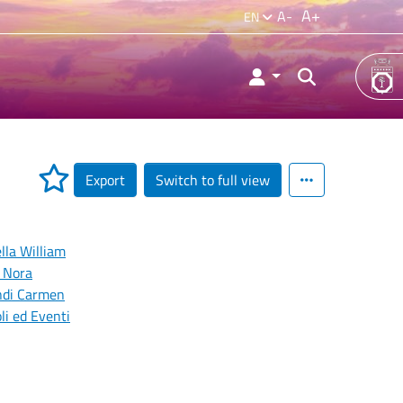
A+
A-
EN
Export
Switch to full view
ella William
i Nora
ndi Carmen
li ed Eventi