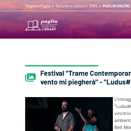
>
>
>
Regione Puglia
Turismo e cultura
DMS
PUGLIA DIGITAL
Festival "Trame Contemporane
vento mi piegherà" - "Ludus#
L’imma
"Ludus
vincitr
ambienta
Belt Mov