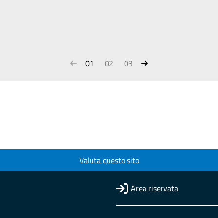
01
02
03
Valuta questo sito
Area riservata