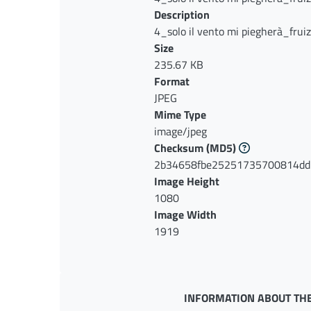
Description
4_solo il vento mi piegherà_fruiz
Size
235.67 KB
Format
JPEG
Mime Type
image/jpeg
Checksum
(MD5)
2b34658fbe25251735700814dd
Image Height
1080
Image Width
1919
INFORMATION ABOUT THE