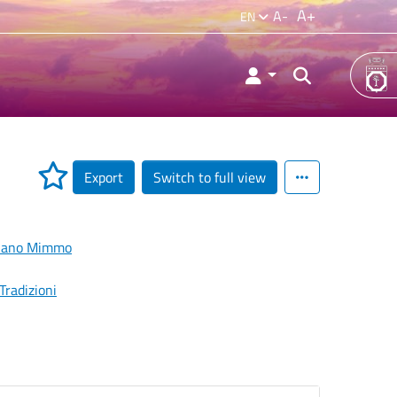
A+
A-
EN
Export
Switch to full view
llano Mimmo
Tradizioni