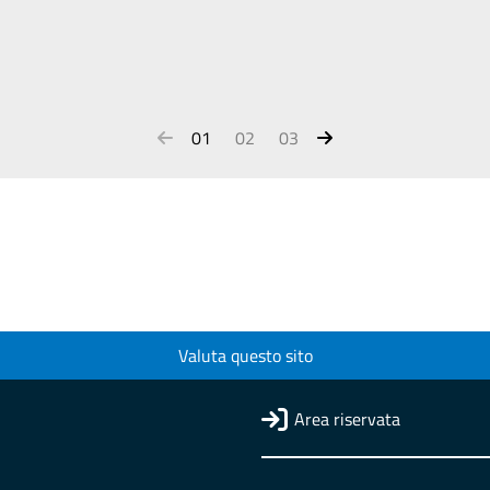
01
02
03
Valuta questo sito
Area riservata