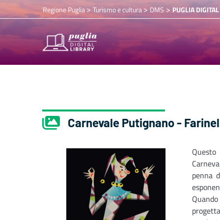
>
>
>
Regione Puglia
Turismo e cultura
DMS
PUGLIA DIGITAL
Carnevale Putignano - Farine
Questo 
Carneva
penna d
esponent
Quando 
progett