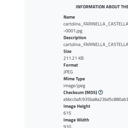
INFORMATION ABOUT THE
Name
cartolina_FARINELLA_CASTEL
-0001.jpg
Description
cartolina_FARINELLA_CASTEL
-0001.jpg
Size
211.21 KB
Format
JPEG
Mime Type
image/jpeg
Checksum
(MD5)
ebbccbafc935ba8a23bd5c880ab
Image Height
615
Image Width
910