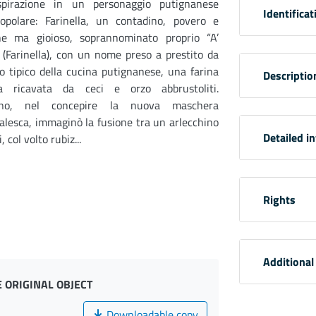
spirazione in un personaggio putignanese
Identificat
opolare: Farinella, un contadino, povero e
ne ma gioioso, soprannominato proprio “A’
 (Farinella), con un nome preso a prestito da
o tipico della cucina putignanese, una farina
Descriptio
ma ricavata da ceci e orzo abbrustoliti.
lano, nel concepire la nuova maschera
alesca, immaginò la fusione tra un arlecchino
Detailed i
 col volto rubiz...
Rights
Additional
 ORIGINAL OBJECT
Downloadable copy