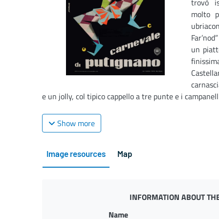
trovò i
molto p
ubriaco
Far’nod”
un piatt
finissi
Castel
carnasci
e un jolly, col tipico cappello a tre punte e i campanelli,
Show more
Image resources
Map
INFORMATION ABOUT THE
Name