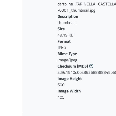
cartolina_FARINELLA_CASTEL
-0001_thumbnail.jpg
Description
thumbnail
Size
49.19 KB
Format
JPEG
Mime Type
image/jpeg
Checksum
(MD5)
ad9c1540d0ba8626888f8345b6
Image Height
600
Image Width
405