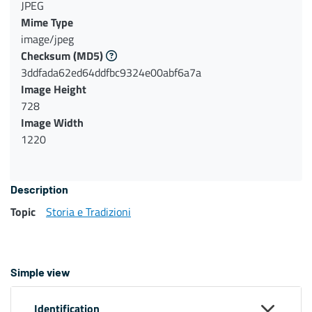
JPEG
Mime Type
image/jpeg
Checksum
(MD5)
3ddfada62ed64ddfbc9324e00abf6a7a
Image Height
728
Image Width
1220
Description
Topic
Storia e Tradizioni
Simple view
Identification