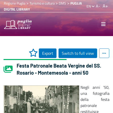
>
>
>
Regione Puglia
Turismo e cultura
DMS
PUGLIA
A+
A-
EN
DIGITAL LIBRARY
Export
Switch to full view
Festa Patronale Beata Vergine del SS.
Rosario - Montemesola - anni 50
Negli anni ’50,
una fotografia
della festa
patronale
restituisce