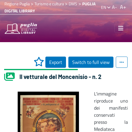
>
>
>
Regione Puglia
Turismo e cultura
DMS
PUGLIA
A+
A-
EN
DIGITAL LIBRARY
Export
Switch to full view
Il vetturale del Moncenisio - n. 2
L'immagine
riproduce uno
dei manifesti
conservati
presso la
Mediateca