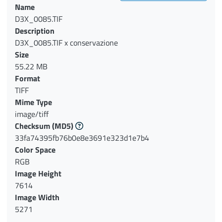
Name
D3X_0085.TIF
Description
D3X_0085.TIF x conservazione
Size
55.22 MB
Format
TIFF
Mime Type
image/tiff
Checksum
(MD5)
33fa74395fb76b0e8e3691e323d1e7b4
Color Space
RGB
Image Height
7614
Image Width
5271