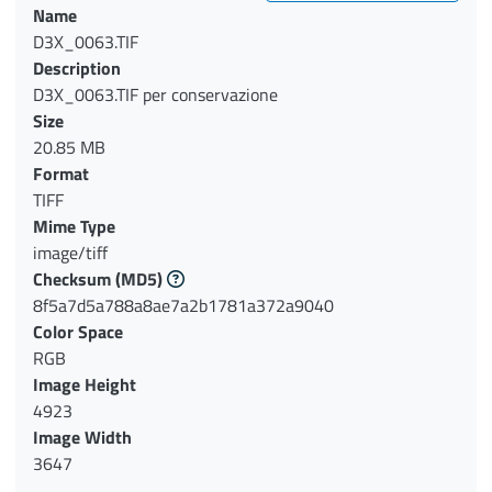
Name
D3X_0063.TIF
Description
D3X_0063.TIF per conservazione
Size
20.85 MB
Format
TIFF
Mime Type
image/tiff
Checksum
(MD5)
8f5a7d5a788a8ae7a2b1781a372a9040
Color Space
RGB
Image Height
4923
Image Width
3647