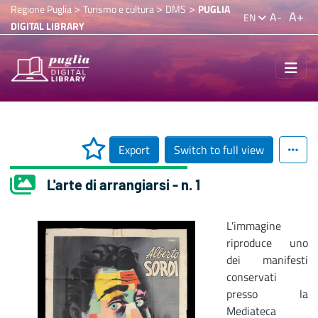
>
>
>
Regione Puglia
Turismo e cultura
DMS
PUGLIA
A+
A-
EN
DIGITAL LIBRARY
Export
Switch to full view
L'arte di arrangiarsi - n. 1
L'immagine
riproduce uno
dei manifesti
conservati
presso la
Mediateca