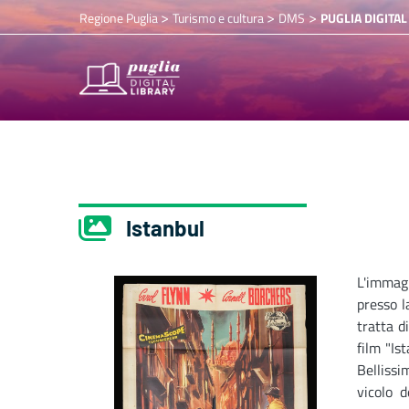
>
>
>
Regione Puglia
Turismo e cultura
DMS
PUGLIA DIGITAL
Istanbul
L'immag
presso l
tratta d
film "Is
Belliss
vicolo d