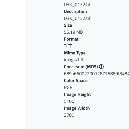
D3X_0132.tif
Description
D3X_0132.tif
Size
55.19 MB
Format
TIFF
Mime Type
image/tiff
Checksum
(MD5)
689a66002200128775889f348
Color Space
RGB
Image Height
5100
Image Width
3780