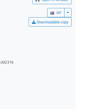
IIIF
Downloadable copy
43d231b