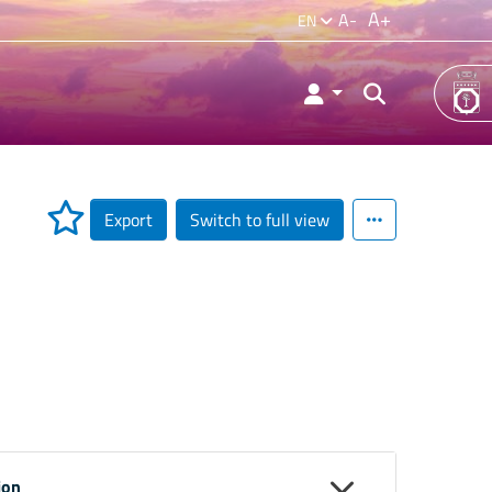
A+
A-
EN
Export
Switch to full view
ion