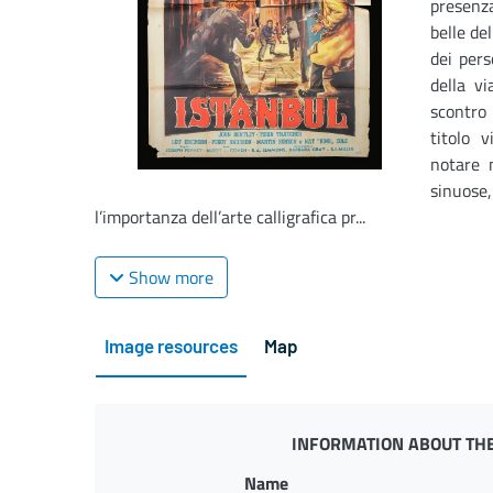
presenz
belle del
dei pers
della v
scontro 
titolo 
notare n
sinuose
l’importanza dell’arte calligrafica pr...
Show more
Image resources
Map
INFORMATION ABOUT THE
Name