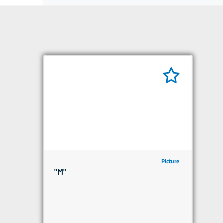
Picture
"M"