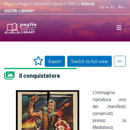
>
>
>
Regione Puglia
Turismo e cultura
DMS
PUGLIA
A+
A-
EN
DIGITAL LIBRARY
Export
Switch to full view
Il conquistatore
L'immagine
riproduce uno
dei manifesti
conservati
presso la
Mediateca