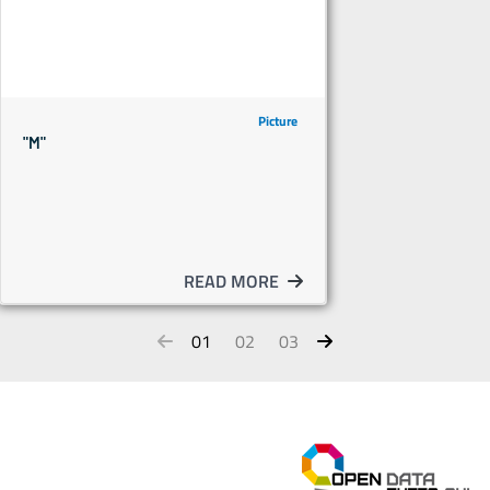
Picture
"M"
READ MORE
01
02
03