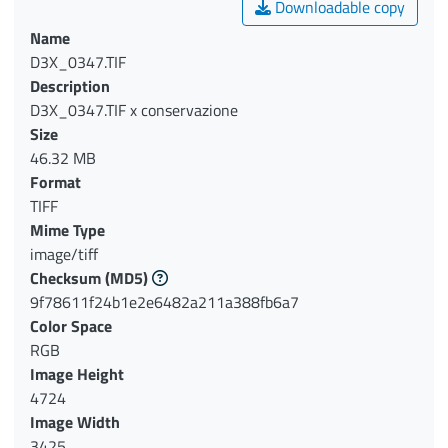
Downloadable copy
Name
D3X_0347.TIF
Description
D3X_0347.TIF x conservazione
Size
46.32 MB
Format
TIFF
Mime Type
image/tiff
Checksum
(MD5)
9f78611f24b1e2e6482a211a388fb6a7
Color Space
RGB
Image Height
4724
Image Width
3425