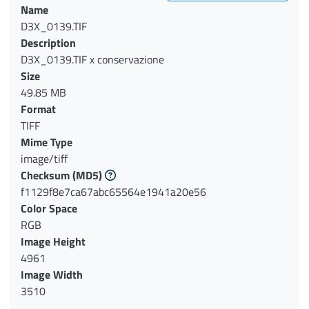
Name
D3X_0139.TIF
Description
D3X_0139.TIF x conservazione
Size
49.85 MB
Format
TIFF
Mime Type
image/tiff
Checksum
(MD5)
f1129f8e7ca67abc65564e1941a20e56
Color Space
RGB
Image Height
4961
Image Width
3510