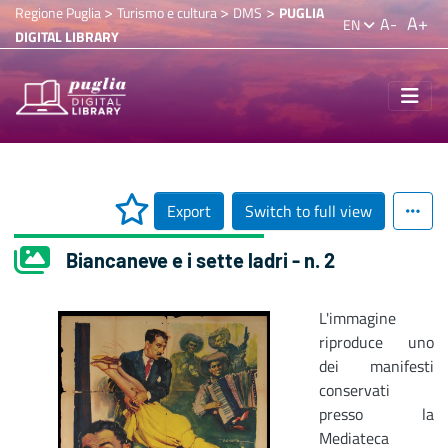
>
>
>
Regione Puglia
Turismo e cultura
DMS
PUGLIA
A+
A-
EN
DIGITAL LIBRARY
Export
Switch to full view
Biancaneve e i sette ladri - n. 2
L'immagine
riproduce uno
dei manifesti
conservati
presso la
Mediateca