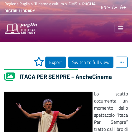
>
>
>
Regione Puglia
Turismo e cultura
DMS
PUGLIA
A+
A-
EN
DIGITAL LIBRARY
Export
Switch to full view
ITACA PER SEMPRE – AncheCinema
Lo scatto
documenta un
momento dello
spettacolo “Itaca
Per Sempre”
tratto dal libro di