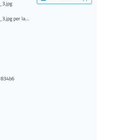
_3.jpg
3.jpg per la
1834b6