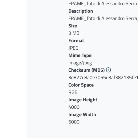
FRAME_foto di Alessandro Serra
Description
FRAME_foto di Alessandro Serra_
conservazione
Size
3 MB
Format
JPEG
Mime Type
image/jpeg
Checksum
(MD5)
3e827e8a0e7055e3af382135fe
Color Space
RGB
Image Height
4000
Image Width
6000