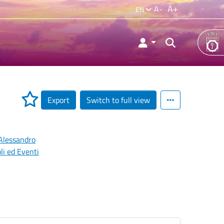
A+
A-
EN
Export
Switch to full view
Alessandro
li ed Eventi