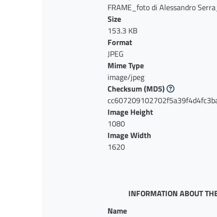
FRAME_foto di Alessandro Serra_
visualizzazione
Size
153.3 KB
Format
JPEG
Mime Type
image/jpeg
Checksum
(MD5)
cc607209102702f5a39f4d4fc3b
Image Height
1080
Image Width
1620
INFORMATION ABOUT THE
Name