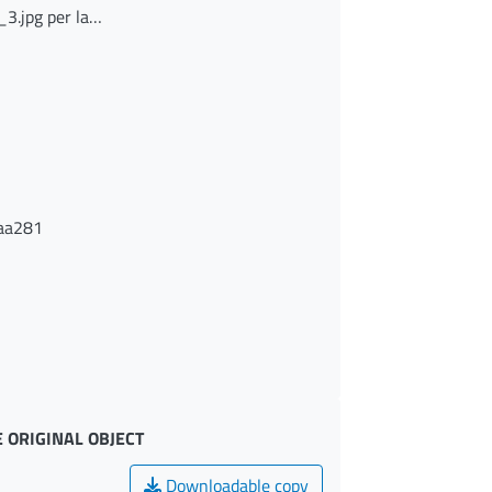
3.jpg per la
aa281
 ORIGINAL OBJECT
Downloadable copy