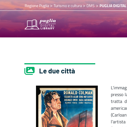
>
>
>
Regione Puglia
Turismo e cultura
DMS
PUGLIA DIGITAL
Le due città
L'immag
presso l
tratta d
americ
(Carloa
l'artis