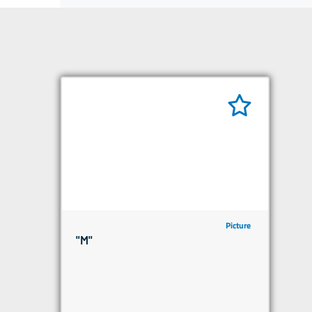
Picture
"M"