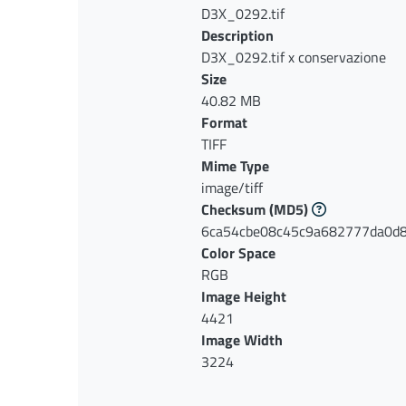
D3X_0292.tif
Description
D3X_0292.tif x conservazione
Size
40.82 MB
Format
TIFF
Mime Type
image/tiff
Checksum
(MD5)
6ca54cbe08c45c9a682777da0d
Color Space
RGB
Image Height
4421
Image Width
3224