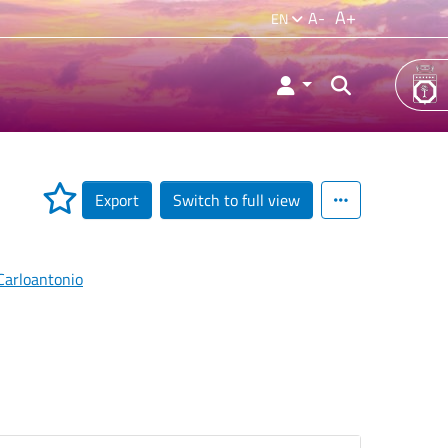
A+
A-
EN
Export
Switch to full view
Carloantonio