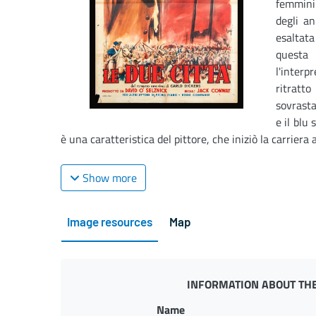
femmini
degli an
esaltata
questa 
l'inter
ritratt
sovrasta
e il blu 
è una caratteristica del pittore, che iniziò la carriera ar
Show more
Image resources
Map
INFORMATION ABOUT THE
Name