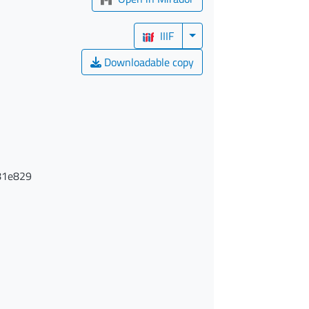
IIIF
Downloadable copy
81e829