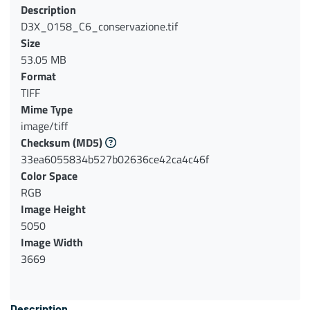
Description
D3X_0158_C6_conservazione.tif
Size
53.05 MB
Format
TIFF
Mime Type
image/tiff
Checksum
(MD5)
33ea6055834b527b02636ce42ca4c46f
Color Space
RGB
Image Height
5050
Image Width
3669
Description