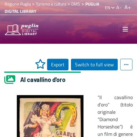
>
>
>
Regione Puglia
Turismo e cultura
DMS
PUGLIA
A+
A-
EN
DIGITAL LIBRARY
Export
Switch to full view
Al cavallino d'oro
“Il cavallino
d’oro” (titolo
originale
“Diamond
Horseshoe”) è
un film di genere