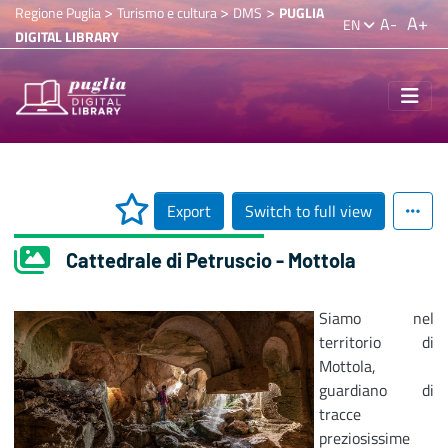
>
>
>
Regione Puglia
Turismo e cultura
DMS
PUGLIA
A+
A-
EN
DIGITAL LIBRARY
Export
Switch to full view
Cattedrale di Petruscio - Mottola
Siamo nel
territorio di
Mottola,
guardiano di
tracce
preziosissime