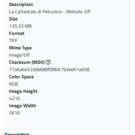
Description
La Cattedrale di Petruscio - Mottola .tiff
Size
135.33 MB
Format
TIFF
Mime Type
image/tiff
Checksum
(MD5)
71a6a6e52ddb688f0f8dc7b3ee61a658
Color Space
RGB
Image Height
4210
Image Width
5616
Description