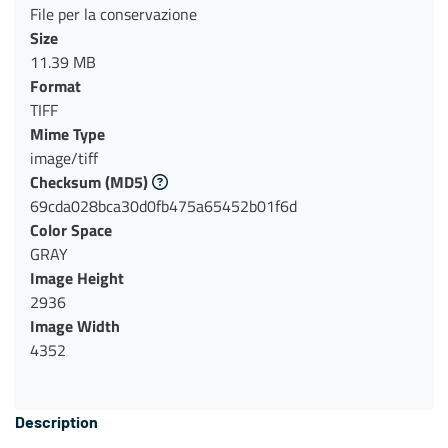
File per la conservazione
Size
11.39 MB
Format
TIFF
Mime Type
image/tiff
Checksum
(MD5)
69cda028bca30d0fb475a65452b01f6d
Color Space
GRAY
Image Height
2936
Image Width
4352
Description