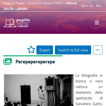
>
>
>
Regione Puglia
Turismo e cultura
DMS
PUGLIA
A+
A-
EN
DIGITAL LIBRARY
Export
Switch to full view
Perepepereperepe
La fotografia in
bianco e nero
cattura un
momento dello
spettacolo di
Salvatore Gatto,