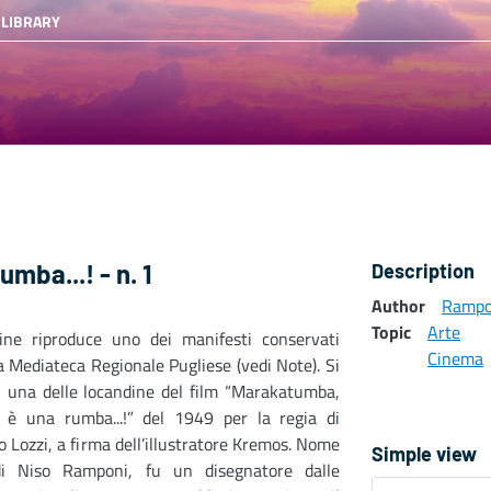
 LIBRARY
mba...! - n. 1
Description
Author
Rampo
Topic
Arte
ine riproduce uno dei manifesti conservati
Cinema
a Mediateca Regionale Pugliese (vedi Note). Si
i una delle locandine del film “Marakatumba,
è una rumba...!” del 1949 per la regia di
Lozzi, a firma dell’illustratore Kremos. Nome
Simple view
di Niso Ramponi, fu un disegnatore dalle