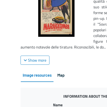
qualità 
suo sti
forme se
pin-up.
il "Sov
popolari
collabor
figure
aumento notevole delle tirature. Riconoscibili, le do...
Show more
Image resources
Map
INFORMATION ABOUT THE
Name