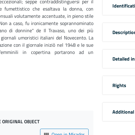
eccezionali; seppe contraddistinguersi per il
Identificat
le fumettistico che esaltava la donna, con
nsuali volutamente accentuate, in pieno stile
 Non a caso, fu ironicamente soprannominato
rano di donnine" de Il Travaso, uno dei più
Descriptio
 giornali umoristici italiani del Novecento. La
azione con il giornale iniziò nel 1948 e le sue
 femminili in copertina portarono ad un
Detailed i
Rights
Additional
 ORIGINAL OBJECT
Open in Mirador