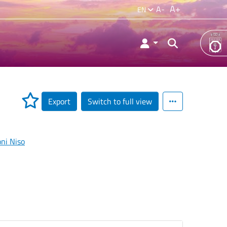
A+
A-
EN
Export
Switch to full view
ni Niso