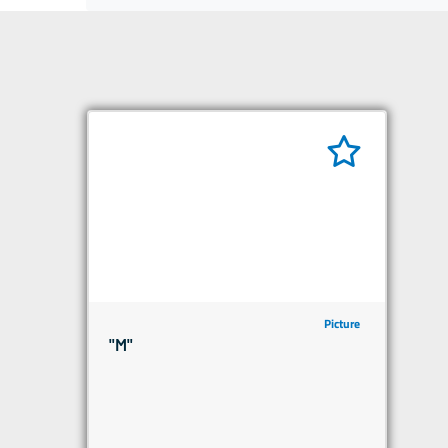
Picture
"M"