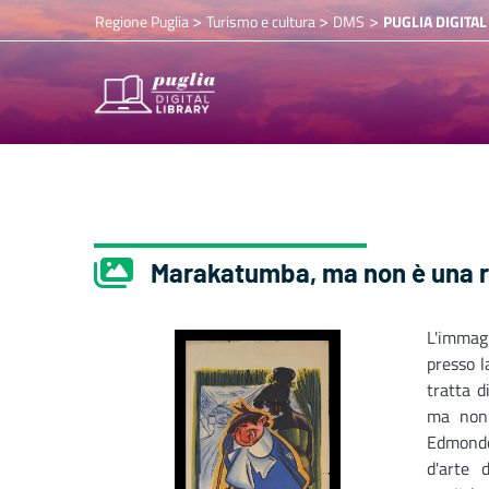
>
>
>
Regione Puglia
Turismo e cultura
DMS
PUGLIA DIGITAL
Marakatumba, ma non è una ru
L'immag
presso l
tratta d
ma non 
Edmondo 
d'arte 