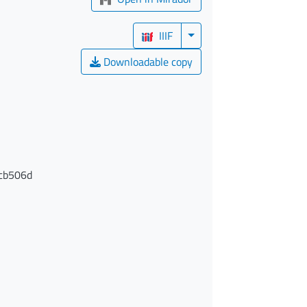
IIIF
Downloadable copy
cb506d