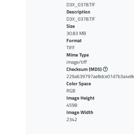
D3X_0378.TIF
Description
D3X_0378.TIF
Size
30.83 MB
Format
TIFF
Mime Type
image/tiff
Checksum
(MD5)
229a639797ae8dce01d7b3a4e8
Color Space
RGB
Image Height
4598
Image Width
2342