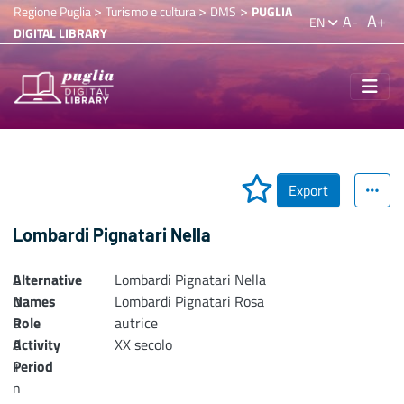
>
>
>
Regione Puglia
Turismo e cultura
DMS
PUGLIA
A+
A-
EN
DIGITAL LIBRARY
Export
Lombardi Pignatari Nella
Alternative
L
Lombardi Pignatari Nella
Names
o
Lombardi Pignatari Rosa
Role
a
autrice
Activity
d
XX secolo
Period
i
n