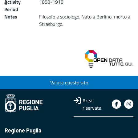
Activity
g
1858-1918
...
Period
Notes
Filosofo e sociologo. Nato a Berlino, morto a
Loading...
Strasburgo.
Valuta questo sito
Area
riservata
Regione Puglia