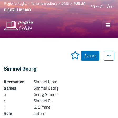
>
>
>
Regione Puglia
Turismo e cultura
DMS
PUGLIA
A+
A-
EN
DIGITAL LIBRARY
Export
Simmel Georg
Alternative
L
Simmel Jorge
Names
o
Simmel Georg
a
Georg Simmel
d
Simmel G.
i
G. Simmel
n
Role
autore