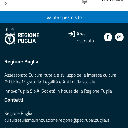
g
...
Valuta questo sito
Loading...
Area
riservata
Regione Puglia
Assessorato Cultura, tutela e sviluppo delle imprese culturali,
Politiche Migratorie, Legalità e Antimafia sociale
InnovaPuglia S.p.A. Società in house della Regione Puglia
Contatti
Regione Puglia
culturaeturismo.innovazione.regione@pec.rupar.puglia.it