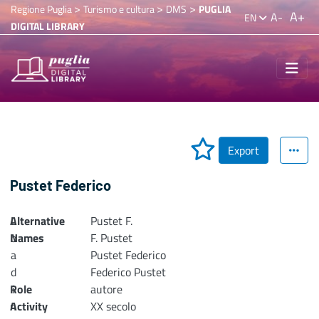
>
>
>
Regione Puglia
Turismo e cultura
DMS
PUGLIA
A+
A-
EN
DIGITAL LIBRARY
Export
Pustet Federico
Alternative
L
Pustet F.
Names
o
F. Pustet
a
Pustet Federico
d
Federico Pustet
Role
i
autore
n
Activity
XX secolo