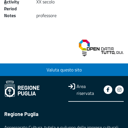
Activity
g
XX secolo
...
Period
Notes
professore
Loading...
Valuta questo sito
Area
riservata
Regione Puglia
Assessorato Cultura, tutela e sviluppo delle imprese culturali,