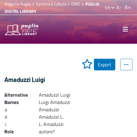
>
>
>
Regione Puglia
Turismo e cultura
DMS
PUGLIA
A+
A-
EN
DIGITAL LIBRARY
Export
Amaduzzi Luigi
Alternative
L
Amaduzzi Luigi
Names
o
Luigi Amaduzzi
a
Amaduzzi
d
Amaduzzi L.
i
L. Amaduzzi
n
Role
autore?