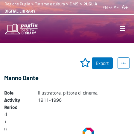
>
>
>
Regione Puglia
Turismo e cultura
DMS
PUGLIA
A+
A-
EN
DIGITAL LIBRARY
Export
Manno Dante
Role
L
Illustratore, pittore di cinema
Activity
o
1911-1996
Period
a
d
i
n