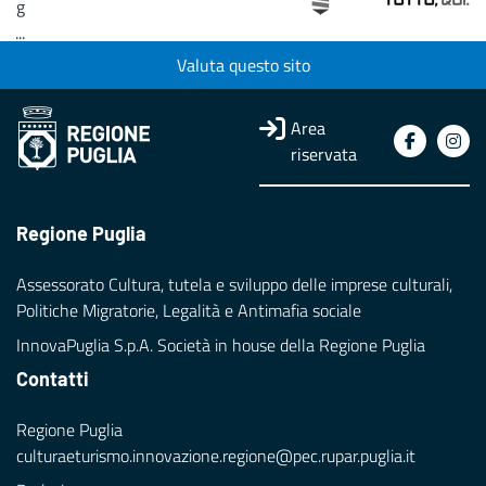
g
...
Valuta questo sito
Loading...
Area
riservata
Regione Puglia
Assessorato Cultura, tutela e sviluppo delle imprese culturali,
Politiche Migratorie, Legalità e Antimafia sociale
InnovaPuglia S.p.A. Società in house della Regione Puglia
Contatti
Regione Puglia
culturaeturismo.innovazione.regione@pec.rupar.puglia.it