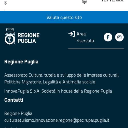
g
...
Valuta questo sito
Loading...
Area
riservata
Regione Puglia
Assessorato Cultura, tutela e sviluppo delle imprese culturali,
Politiche Migratorie, Legalità e Antimafia sociale
InnovaPuglia S.p.A. Società in house della Regione Puglia
Contatti
Regione Puglia
culturaeturismo.innovazione.regione@pec.rupar.puglia.it