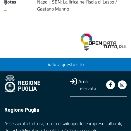
Notes
g
Napoli, SBN: La lirica nell'Isola di Lesbo /
...
Gaetano Munno
Loading...
Valuta questo sito
Area
riservata
Regione Puglia
Assessorato Cultura, tutela e sviluppo delle imprese culturali,
Politiche Migratorie, Legalità e Antimafia sociale