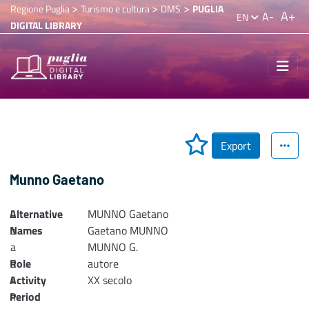
>
>
>
Regione Puglia
Turismo e cultura
DMS
PUGLIA
A+
A-
EN
DIGITAL LIBRARY
Export
Munno Gaetano
Alternative
L
MUNNO Gaetano
Names
o
Gaetano MUNNO
a
MUNNO G.
Role
d
autore
Activity
i
XX secolo
n
Period