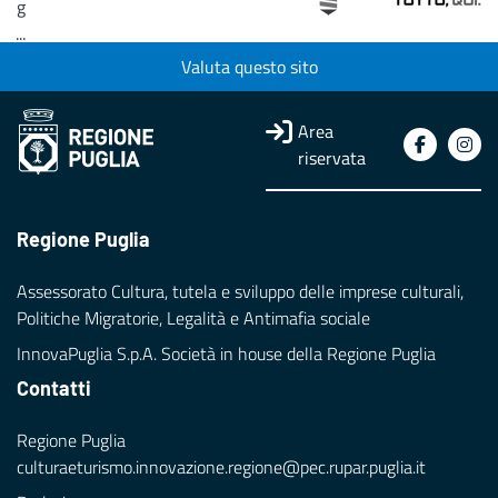
g
...
Valuta questo sito
Loading...
Area
riservata
Regione Puglia
Assessorato Cultura, tutela e sviluppo delle imprese culturali,
Politiche Migratorie, Legalità e Antimafia sociale
InnovaPuglia S.p.A. Società in house della Regione Puglia
Contatti
Regione Puglia
culturaeturismo.innovazione.regione@pec.rupar.puglia.it