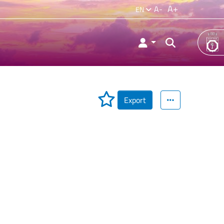
A+
A-
EN
Export