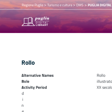
>
>
>
Regione Puglia
Turismo e cultura
DMS
PUGLIA DIGITAL
Rollo
Alternative Names
L
Rollo
Role
o
illustrat
Activity Period
a
XX secol
d
i
n
g