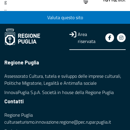
g
...
Valuta questo sito
Loading...
Area
riservata
Regione Puglia
Assessorato Cultura, tutela e sviluppo delle imprese culturali,
Politiche Migratorie, Legalità e Antimafia sociale
InnovaPuglia S.p.A. Società in house della Regione Puglia
Contatti
Regione Puglia
culturaeturismo.innovazione.regione@pec.rupar.puglia.it