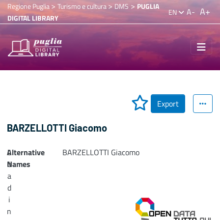
>
>
>
Regione Puglia
Turismo e cultura
DMS
PUGLIA
A+
A-
EN
DIGITAL LIBRARY
Export
BARZELLOTTI Giacomo
Alternative
L
BARZELLOTTI Giacomo
Names
o
a
d
i
n