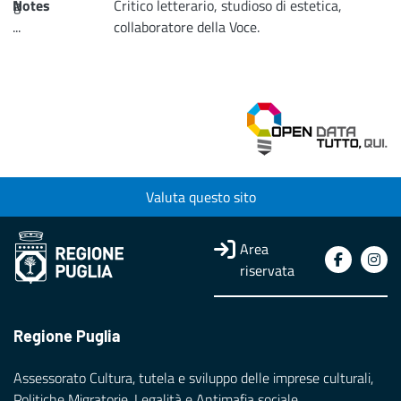
Notes
g
Critico letterario, studioso di estetica,
...
collaboratore della Voce.
Loading...
Valuta questo sito
Area
riservata
Regione Puglia
Assessorato Cultura, tutela e sviluppo delle imprese culturali,
Politiche Migratorie, Legalità e Antimafia sociale