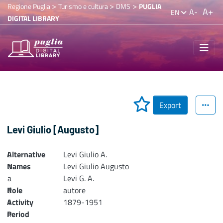
>
>
>
Regione Puglia
Turismo e cultura
DMS
PUGLIA
A+
A-
EN
DIGITAL LIBRARY
Export
Levi Giulio [Augusto]
Alternative
L
Levi Giulio A.
Names
o
Levi Giulio Augusto
a
Levi G. A.
Role
d
autore
Activity
i
1879-1951
n
Period