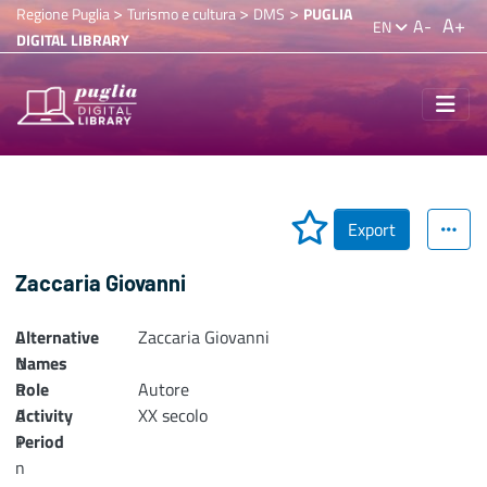
>
>
>
Regione Puglia
Turismo e cultura
DMS
PUGLIA
A+
A-
EN
DIGITAL LIBRARY
Export
Zaccaria Giovanni
Alternative
L
Zaccaria Giovanni
Names
o
Role
a
Autore
Activity
d
XX secolo
Period
i
n