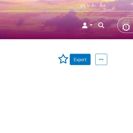
A+
A-
EN
Export