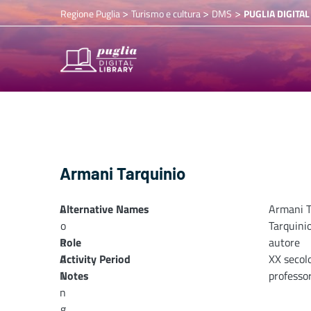
>
>
>
Regione Puglia
Turismo e cultura
DMS
PUGLIA DIGITAL
Armani Tarquinio
Alternative Names
L
Armani T
o
Tarquini
Role
a
autore
Activity Period
d
XX secol
Notes
i
professor
n
g