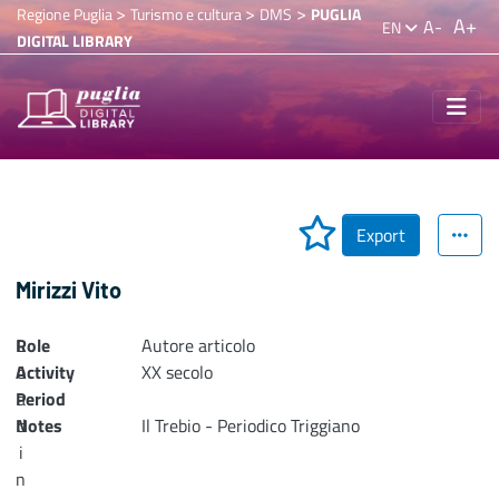
>
>
>
Regione Puglia
Turismo e cultura
DMS
PUGLIA
A+
A-
EN
DIGITAL LIBRARY
Export
Mirizzi Vito
Role
L
Autore articolo
Activity
o
XX secolo
Period
a
Notes
d
Il Trebio - Periodico Triggiano
i
n