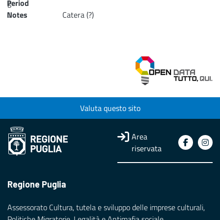
Period
g
...
Notes
Catera (?)
Loading...
Valuta questo sito
Area
riservata
Regione Puglia
Assessorato Cultura, tutela e sviluppo delle imprese culturali,
Politiche Migratorie, Legalità e Antimafia sociale