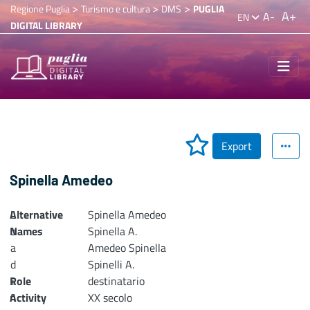
>
>
>
Regione Puglia
Turismo e cultura
DMS
PUGLIA
A+
A-
EN
DIGITAL LIBRARY
Export
Spinella Amedeo
Alternative
L
Spinella Amedeo
Names
o
Spinella A.
a
Amedeo Spinella
d
Spinelli A.
Role
i
destinatario
n
Activity
XX secolo