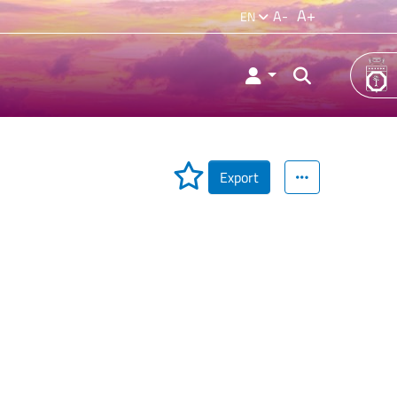
A+
A-
EN
Export