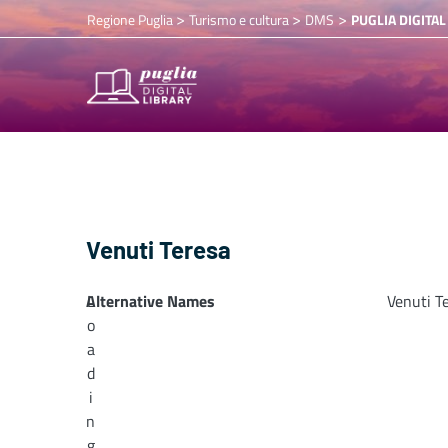
>
>
>
Regione Puglia
Turismo e cultura
DMS
PUGLIA DIGITAL
Venuti Teresa
Alternative Names
L
Venuti T
o
a
d
i
n
g